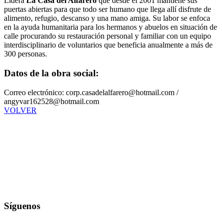
Lidera
La Casa del Alfarero
que desde el 2001 mantiene sus
puertas abiertas para que todo ser humano que llega allí disfrute de
alimento, refugio, descanso y una mano amiga. Su labor se enfoca
en la ayuda humanitaria para los hermanos y abuelos en situación de
calle procurando su restauración personal y familiar con un equipo
interdisciplinario de voluntarios que beneficia anualmente a más de
300 personas.
Datos de la obra social:
Correo electrónico: corp.casadelalfarero@hotmail.com /
angyvar162528@hotmail.com
VOLVER
Síguenos